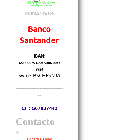
DONATIVOS
Banco
Santander
IBAN:
E
S11 0075 6907 9806 0077
9920
BSCHESMM
SWIFT
:
------------------------------
--
CIF: G07037443
Contacto
w
Centro Canino