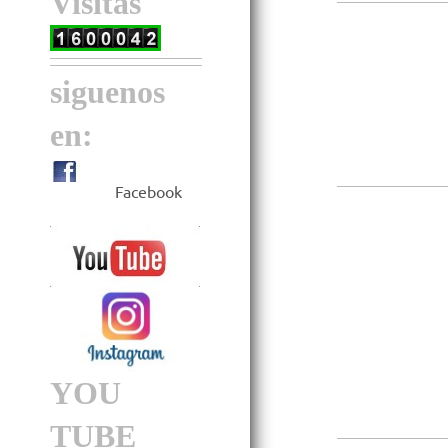
Visitas
siguenos
en:
Facebook
YOU
TUBE