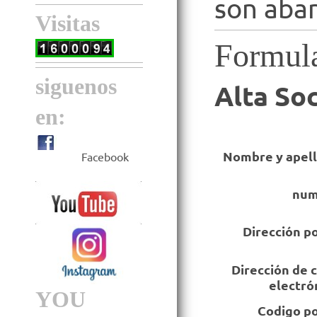
son aba
Visitas
Formula
siguenos
Alta So
en:
Nombre y apell
Facebook
num
Dirección p
Dirección de 
electró
YOU
Codigo po