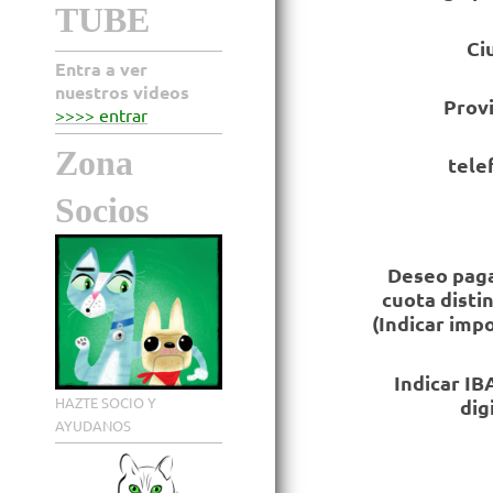
TUBE
Ci
Entra a ver
nuestros videos
Prov
>>>> entrar
Zona
tele
Socios
Deseo pag
cuota distin
(Indicar imp
Indicar IB
HAZTE SOCIO Y
dig
AYUDANOS