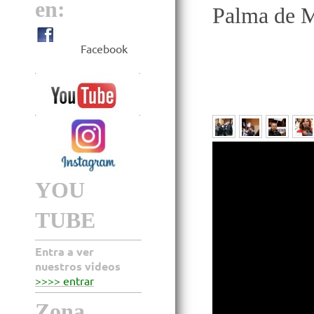
en:
Palma de M
Facebook
YOU
TUBE
Entra a ver
nuestros videos
>>>> entrar
Zona