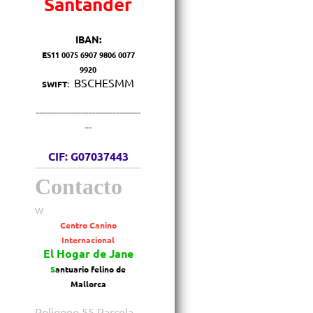
Santander
IBAN:
E
S11 0075 6907 9806 0077
9920
BSCHESMM
SWIFT
:
------------------------------
--
CIF: G07037443
Contacto
w
Centro Canino
Internacional
El Hogar de Jane
S
antuario felino de
Mallorca
Poligono 55 Parcela