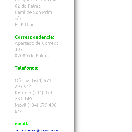
62 de Palma
Cami de Son Prim
s/n
Es Pil Lari
Correspondencia:
Apartado de Correos
307
07080 de Palma
Telefonos:
Oficina; (+34) 971
297 914
Refugio (+34) 971
261 149
Movil (+34) 679 498
644
email:
centrocanino@ccipalma.co