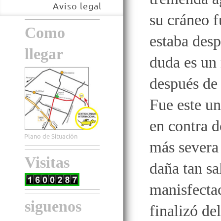
Aviso legal
su cráneo f
Como
estaba desp
llegar
duda es un 
después de 
Fue este un
en contra d
Plano de Situación
más severa 
Visitas
daña tan sa
manisfecta
siguenos
finalizó de