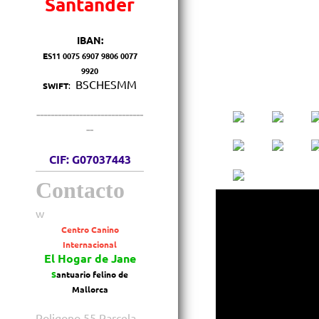
Santander
IBAN:
E
S11 0075 6907 9806 0077
9920
BSCHESMM
SWIFT
:
------------------------------
--
CIF: G07037443
Contacto
w
Centro Canino
Internacional
El Hogar de Jane
S
antuario felino de
Mallorca
Poligono 55 Parcela