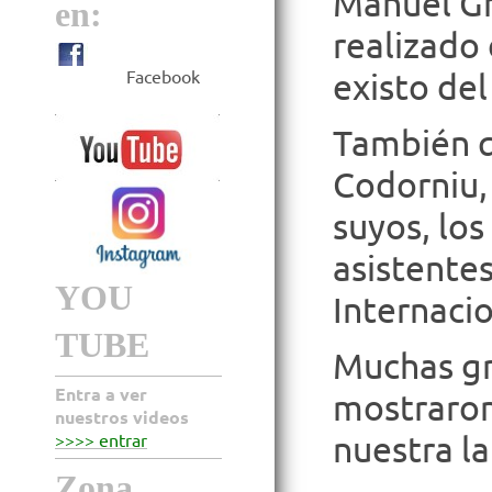
Manuel Gr
en:
realizado 
Facebook
existo de
También q
Codorniu,
suyos, los
asistentes
YOU
Internacio
TUBE
Muchas gra
Entra a ver
mostraron
nuestros videos
nuestra la
>>>> entrar
Zona