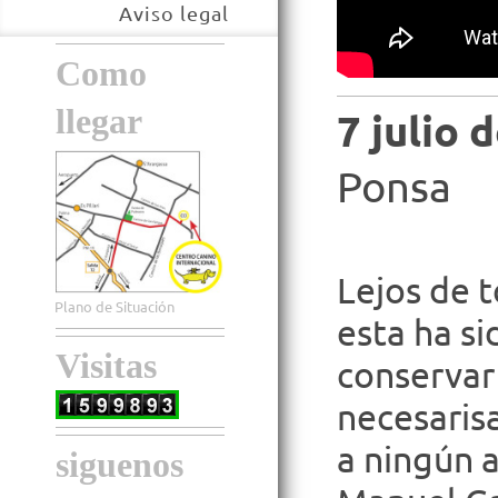
Aviso legal
Como
llegar
7 julio 
Ponsa
Lejos de t
Plano de Situación
esta ha s
Visitas
conservar 
necesari
a ningún 
siguenos