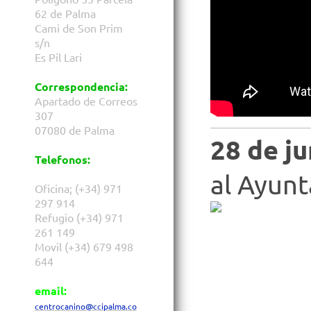
62 de Palma
Cami de Son Prim
s/n
Es Pil Lari
Correspondencia:
Apartado de Correos
307
07080 de Palma
28 de j
Telefonos:
al Ayun
Oficina; (+34) 971
297 914
Refugio (+34) 971
261 149
Movil (+34) 679 498
644
email:
centrocanino@ccipalma.co