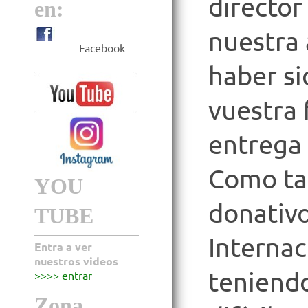
director
en:
nuestra 
Facebook
haber si
vuestra f
entrega
Como ta
YOU
donativo
TUBE
Internac
Entra a ver
nuestros videos
teniendo
>>>> entrar
Zona