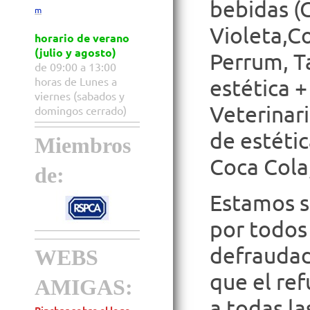
bebidas (C
m
Violeta,C
horario de verano
(julio y agosto)
Perrum, T
de 09:00 a 13:00
horas de Lunes a
estética +
viernes (sabados y
Veterinari
domingos cerrado)
de estétic
Miembros
Coca Cola
de:
Estamos s
por todos
defraudad
WEBS
que el re
AMIGAS:
a todas l