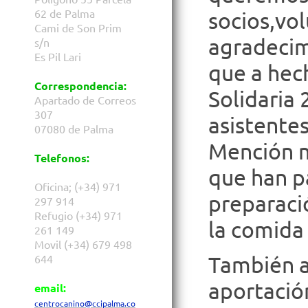
62 de Palma
socios,vol
Cami de Son Prim
agradecim
s/n
Es Pil Lari
que a hec
Correspondencia:
Solidaria 
Apartado de Correos
307
asistentes
07080 de Palma
Mención m
Telefonos:
que han pa
Oficina; (+34) 971
preparaci
297 914
Refugio (+34) 971
la comida
261 149
Movil (+34) 679 498
También a
644
aportació
email:
centrocanino@ccipalma.co