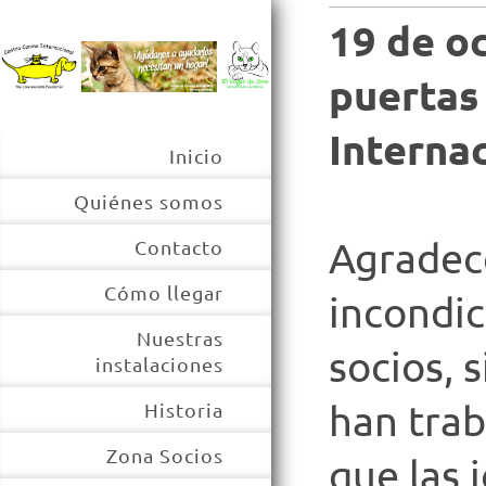
19 de o
puertas
Interna
Inicio
Quiénes somos
Agradec
Contacto
Cómo llegar
incondic
Nuestras
socios, 
instalaciones
han tra
Historia
Zona Socios
que las 