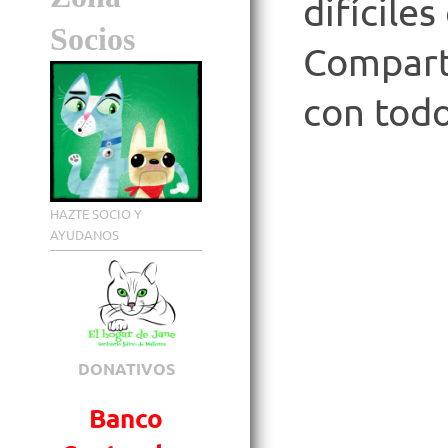
difícile
Socios
Compart
con todo
HAZTE SOCIO Y
AYUDANOS
DONATIVOS
Banco