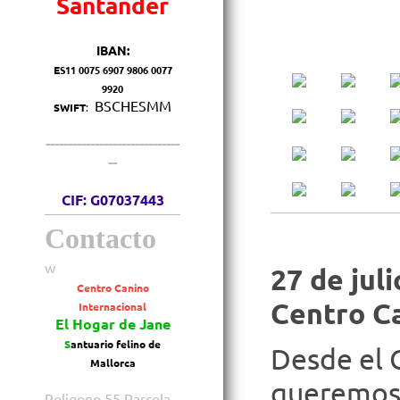
Santander
IBAN:
E
S11 0075 6907 9806 0077
9920
BSCHESMM
SWIFT
:
------------------------------
--
CIF: G07037443
Contacto
w
27 de jul
Centro Canino
Centro C
Internacional
El Hogar de Jane
S
antuario felino de
Desde el 
Mallorca
queremos 
Poligono 55 Parcela