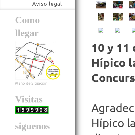
Aviso legal
Como
llegar
10 y 11 
Hípico l
Concurs
Plano de Situación
Visitas
Agradec
Hípico l
siguenos