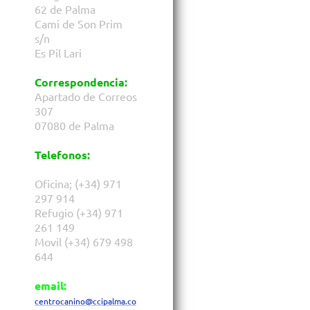
62 de Palma
Cami de Son Prim
s/n
Es Pil Lari
Correspondencia:
Apartado de Correos
307
07080 de Palma
Telefonos:
Oficina; (+34) 971
297 914
Refugio (+34) 971
261 149
Movil (+34) 679 498
644
email:
centrocanino@ccipalma.co