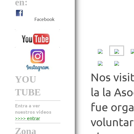
en:
Facebook
Nos vis
YOU
la la As
TUBE
fue orga
Entra a ver
nuestros videos
>>>> entrar
voluntar
Zona