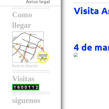
Aviso legal
Visita 
Como
llegar
4 de ma
Plano de Situación
Visitas
siguenos