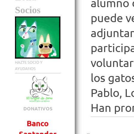
alumno 
Socios
puede ve
adjuntan
partici
voluntar
HAZTE SOCIO Y
AYUDANOS
los gato
Pablo, L
Han pro
DONATIVOS
Banco
Santander