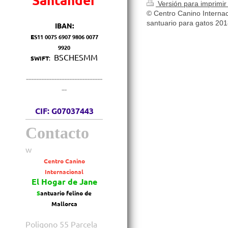
Versión para imprimi
© Centro Canino Internac
santuario para gatos 20
IBAN:
E
S11 0075 6907 9806 0077
9920
BSCHESMM
SWIFT
:
------------------------------
--
CIF: G07037443
Contacto
w
Centro Canino
Internacional
El Hogar de Jane
S
antuario felino de
Mallorca
Poligono 55 Parcela